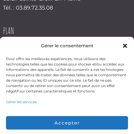
Tél. : 03.89.72.35.08
PLAN
Gérer le consentement
Pour offrir les meilleures expériences, nous utilisons des
technologies telles que les cookies pour stocker et/ou accéder aux
informations des appareils. Le fait de consentir à ces technologies
nous permettra de traiter des données telles que le comportement
Cliquez pour accepter les
de navigation ou les ID uniques sur ce site. Le fait de ne pas
cookies marketing et activer
consentir ou de retirer son consentement peut avoir un effet
ce contenu
négatif sur certaines caractéristiques et fonctions.
Gérer les services
Accepter