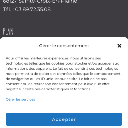
68127 Sainte-Croix-En-Plaine
Tél. : 03.89.72.35.08
PLAN
Gérer le consentement
Pour offrir les meilleures expériences, nous utilisons des
technologies telles que les cookies pour stocker et/ou accéder aux
informations des appareils. Le fait de consentir à ces technologies
nous permettra de traiter des données telles que le comportement
Cliquez pour accepter les
de navigation ou les ID uniques sur ce site. Le fait de ne pas
cookies marketing et activer
consentir ou de retirer son consentement peut avoir un effet
ce contenu
négatif sur certaines caractéristiques et fonctions.
Gérer les services
Accepter